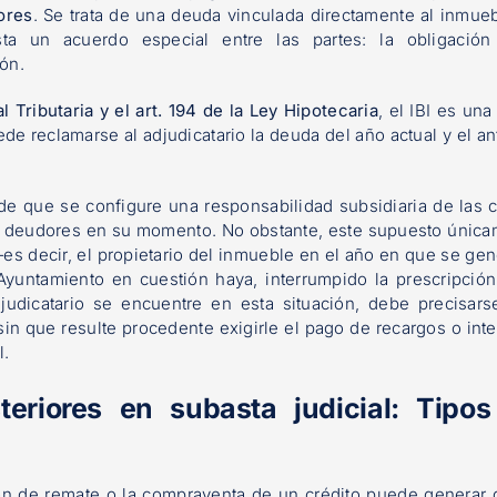
ores
. Se trata de una deuda vinculada directamente al inmueb
a un acuerdo especial entre las partes: la obligación
ión.
l Tributaria y el
art. 194
de la Ley Hipotecaria
, el IBI es una
de reclamarse al adjudicatario la deuda del año actual y el ant
 de que se configure una responsabilidad subsidiaria de las 
os deudores en su momento. No obstante, este supuesto únic
es decir, el propietario del inmueble en el año en que se gen
Ayuntamiento en cuestión haya, interrumpido la prescripció
udicatario se encuentre en esta situación, debe precisar
sin que resulte procedente exigirle el pago de recargos o int
l.
eriores en subasta judicial: Tipo
ón de remate o la compraventa de un crédito puede generar