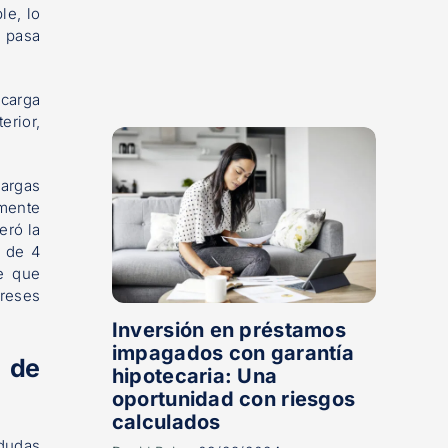
le, lo
 pasa
 carga
erior,
cargas
amente
eró la
n de 4
se que
ereses
Inversión en préstamos
impagados con garantía
s de
hipotecaria: Una
oportunidad con riesgos
calculados
 dudas