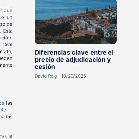
ar que
 o un
tro de
. Esta
ación.
 Civil
 modo,
Diferencias clave entre el
pueden
precio de adjudicación y
amente
cesión
David Roig
·
10/29/2025
de las
eble —
inadas
tes al