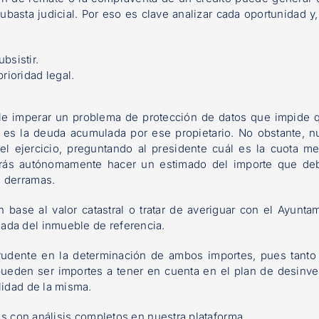
basta judicial. Por eso es clave analizar cada oportunidad y,
bsistir.
rioridad legal.
le imperar un problema de protección de datos que impide 
 es la deuda acumulada por ese propietario. No obstante, n
l ejercicio, preguntando al presidente cuál es la cuota m
rás autónomamente hacer un estimado del importe que deb
s derramas.
 base al valor catastral o tratar de averiguar con el Ayunta
ada del inmueble de referencia.
prudente en la determinación de ambos importes, pues tanto 
pueden ser importes a tener en cuenta en el plan de desinve
lidad de la misma.
dos con análisis completos en nuestra plataforma.