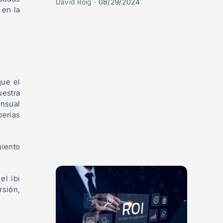
David Roig
·
08/29/2024
 en la
que el
uestra
ensual
erías
miento
el ibi
rsión,