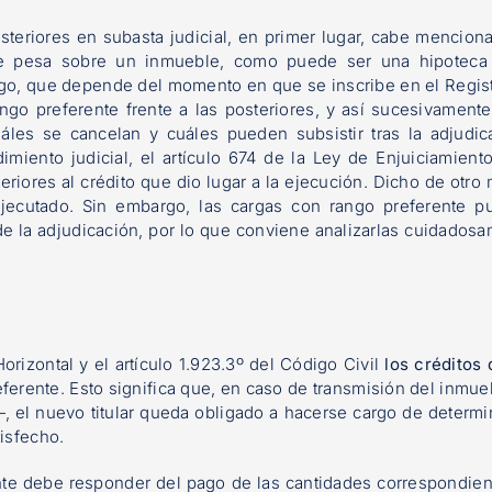
steriores en subasta judicial, en primer lugar, cabe mencion
ue pesa sobre un inmueble, como puede ser una hipoteca
go, que depende del momento en que se inscribe en el Regis
ango preferente frente a las posteriores, y así sucesivamente
áles se cancelan y cuáles pueden subsistir tras la adjudic
ento judicial, el artículo 674 de la Ley de Enjuiciamiento
riores al crédito que dio lugar a la ejecución. Dicho de otro
 ejecutado. Sin embargo, las cargas con rango preferente 
e la adjudicación, por lo que conviene analizarlas cuidados
orizontal y el artículo 1.923.3º del Código Civil
los créditos 
eferente. Esto significa que, en caso de transmisión del inmu
—, el nuevo titular queda obligado a hacerse cargo de determ
tisfecho.
nte debe responder del pago de las cantidades correspondien