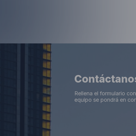
Contáctano
Rellena el formulario co
equipo se pondrá en cont