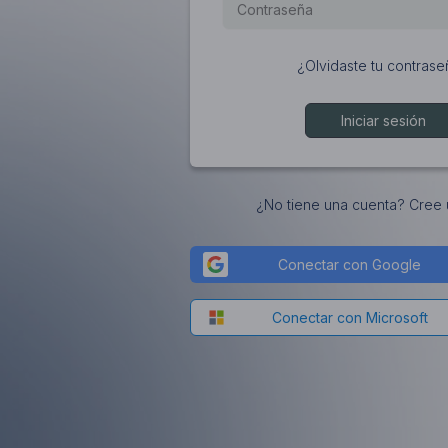
¿Olvidaste tu contras
Iniciar sesión
¿No tiene una cuenta? Cree
Conectar con Google
Conectar con Microsoft