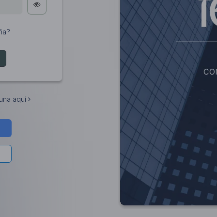
eña?
 una aquí