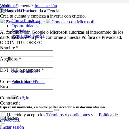
Wishlist (
¿Ya tienes cuenta?
)
Inicia sesión
Te damos la bienvenida a Fencia
Crea tu cuenta y empieza a invertir con criterio.
Cómo funciona
Conectar con Google
Conectar con Microsoft
Oportunidades
Servicios
Al continuar con Google o Microsoft autorizas el intercambio de los
Actualidad Fencia
datos básicos de tu perfil conforme a nuestra Política de Privacidad.
O CON TU CORREO
Nombre
*
Apellidos
*
Cómo funciona
DNI, NIE o pasaporte
*
Oportunidades
Servicios
Correo electrónico
*
Actualidad Fencia
Email
Regístrate
Contraseña
Log in
*
Contraseña
Espere un momento, en breve podrá acceder a su documentación.
Español
He leído y acepto los
Términos y condiciones
y la
Política de
EUR
privacidad
.
Iniciar sesión