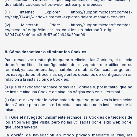
deshabilitarcookies-sitios-web-rastrear-preferencias
(iii) Internet Explorer: https://support.microsoft.com/es-
es/help/17442/windowsinternet-explorer-delete-manage-cookies
(iv) Microsoft Edge: https://support.microsoft.com/es-
es/microsoftedge/eliminar-las-cookies-en-microsoft-edge-
63947406-40ac-c3b8-57b92a946a29ae09
8. Cómo desactivar o eliminar las Cookies
Para desactivar, restringir, bloquear o eliminar las Cookies, el usuario
deberá modificar la configuración del navegador que utilice en su
terminal, ya sea ordenador, smartphone o tablet. Con carácter general
los navegadores ofrecen las siguientes opciones de configuración en
relación a la instalación de Cookies:
(i) Que el navegador rechace todas las Cookies y, por lo tanto, que no
se instale ninguna Cookie de ninguna página web en su terminal.
(ii) Que el navegador le avise antes de que se produzca la instalación
de la Cookie para que usted decida si acepta o no la instalación de la
misma.
(iii) Que el navegador únicamente rechace las Cookies de terceros de
los sitios web que visita, pero no las utilizadas por el sitio web por el
que usted navega.
La opción de navegación en modo privado mediante la cual, las