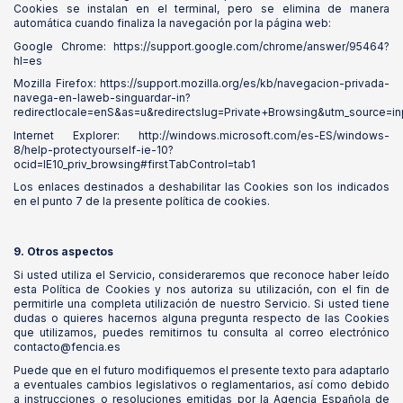
Cookies se instalan en el terminal, pero se elimina de manera
automática cuando finaliza la navegación por la página web:
Google Chrome: https://support.google.com/chrome/answer/95464?
hl=es
Mozilla Firefox: https://support.mozilla.org/es/kb/navegacion-privada-
navega-en-laweb-singuardar-in?
redirectlocale=enS&as=u&redirectslug=Private+Browsing&utm_source=in
Internet Explorer: http://windows.microsoft.com/es-ES/windows-
8/help-protectyourself-ie-10?
ocid=IE10_priv_browsing#firstTabControl=tab1
Los enlaces destinados a deshabilitar las Cookies son los indicados
en el punto 7 de la presente política de cookies.
9. Otros aspectos
Si usted utiliza el Servicio, consideraremos que reconoce haber leído
esta Política de Cookies y nos autoriza su utilización, con el fin de
permitirle una completa utilización de nuestro Servicio. Si usted tiene
dudas o quieres hacernos alguna pregunta respecto de las Cookies
que utilizamos, puedes remitirnos tu consulta al correo electrónico
contacto@fencia.es
Puede que en el futuro modifiquemos el presente texto para adaptarlo
a eventuales cambios legislativos o reglamentarios, así como debido
a instrucciones o resoluciones emitidas por la Agencia Española de