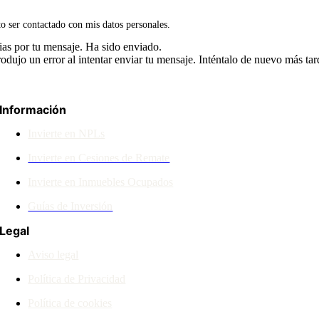
o ser contactado con mis datos personales.
ias por tu mensaje. Ha sido enviado.
odujo un error al intentar enviar tu mensaje. Inténtalo de nuevo más tar
Información
Invierte en NPLs
Invierte en Cesiones de Remate
Invierte en Inmuebles Ocupados
Guías de Inversión
Legal
Aviso legal
Política de Privacidad
Política de cookies