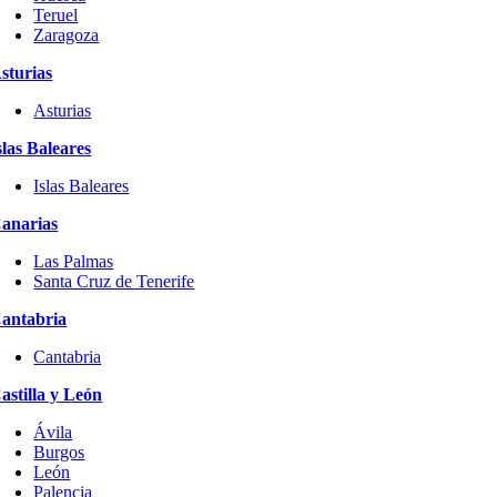
Teruel
Zaragoza
sturias
Asturias
slas Baleares
Islas Baleares
anarias
Las Palmas
Santa Cruz de Tenerife
antabria
Cantabria
astilla y León
Ávila
Burgos
León
Palencia