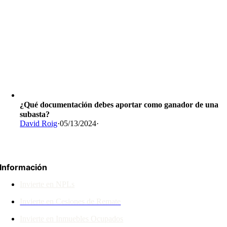
¿Qué documentación debes aportar como ganador de una
subasta?
David Roig
·
05/13/2024
·
Información
Invierte en NPLs
Invierte en Cesiones de Remate
Invierte en Inmuebles Ocupados