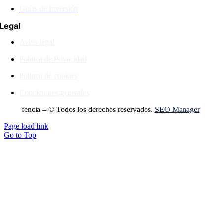
Guías de Inversión
Legal
Aviso legal
Política de Privacidad
Política de cookies
Condiciones generales
fencia – © Todos los derechos reservados.
SEO Manager
Page load link
Go to Top